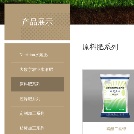
产品展示
原料肥系列
Nutrition水溶肥
大数字农业水溶肥
原料肥系列
控释肥系列
定制加工系列
贴标加工系列
磷酸二氢钾