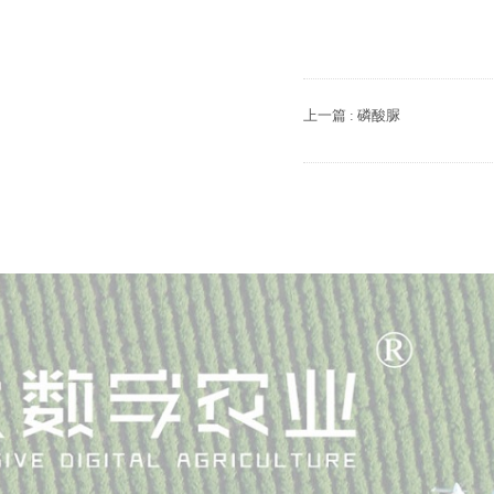
上一篇 : 磷酸脲