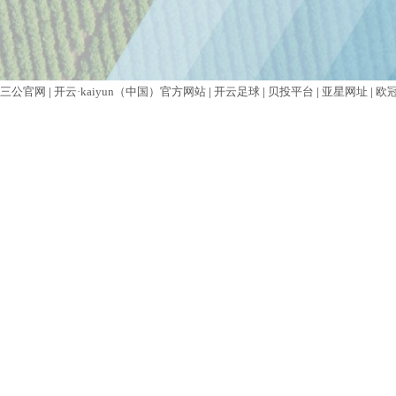
三公官网
|
开云·kaiyun（中国）官方网站
|
开云足球
|
贝投平台
|
亚星网址
|
欧