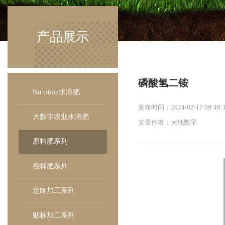
产品展示
磷酸氢二铵
Nutrition水溶肥
发布时间：2024-02-17 09:48:
大数字农业水溶肥
文章作者：大地数字
原料肥系列
控释肥系列
定制加工系列
贴标加工系列