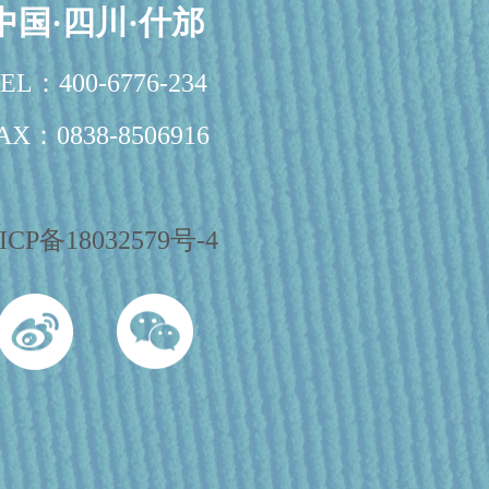
中国·四川·什邡
EL：400-6776-234
AX：0838-8506916
ICP备18032579号-4