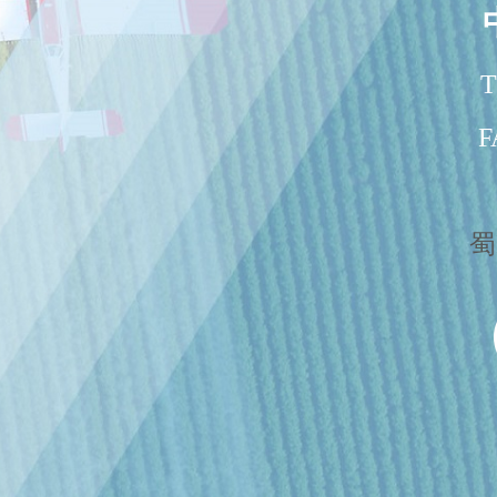
T
F
蜀