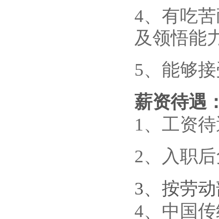
4、有吃
及领悟能力
5、能够
薪资待遇
1、工资待
2、入职
3、按劳动
4、中国传